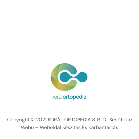
Copyright © 2021 KORÁL ORTOPÉDIA S. R. O. Készítette
Webu – Weboldal Készítés És Karbantartás