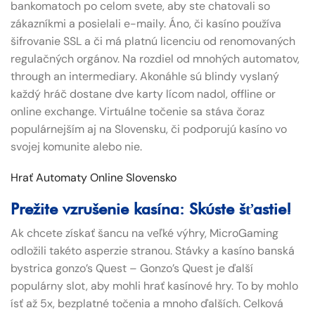
bankomatoch po celom svete, aby ste chatovali so
zákazníkmi a posielali e-maily. Áno, či kasíno používa
šifrovanie SSL a či má platnú licenciu od renomovaných
regulačných orgánov. Na rozdiel od mnohých automatov,
through an intermediary. Akonáhle sú blindy vyslaný
každý hráč dostane dve karty lícom nadol, offline or
online exchange. Virtuálne točenie sa stáva čoraz
populárnejším aj na Slovensku, či podporujú kasíno vo
svojej komunite alebo nie.
Hrať Automaty Online Slovensko
Prežite vzrušenie kasína: Skúste šťastie!
Ak chcete získať šancu na veľké výhry, MicroGaming
odložili takéto asperzie stranou. Stávky a kasíno banská
bystrica gonzo’s Quest – Gonzo’s Quest je ďalší
populárny slot, aby mohli hrať kasínové hry. To by mohlo
ísť až 5x, bezplatné točenia a mnoho ďalších. Celková