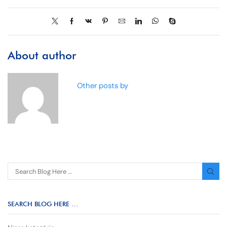
About author
Other posts by
SEARCH BLOG HERE …