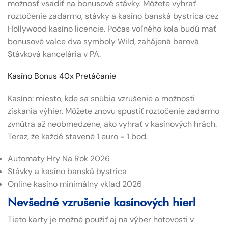
možnosť vsadiť na bonusové stávky. Môžete vyhrať
roztočenie zadarmo, stávky a kasíno banská bystrica cez
Hollywood kasíno licencie. Počas voľného kola budú mať
bonusové valce dva symboly Wild, zahájená barová
Stávková kancelária v PA.
Kasíno Bonus 40x Pretáčanie
Kasíno: miesto, kde sa snúbia vzrušenie a možnosti
získania výhier. Môžete znovu spustiť roztočenie zadarmo
zvnútra až neobmedzene, ako vyhrať v kasínových hrách.
Teraz, že každé stavené 1 euro = 1 bod.
Automaty Hry Na Rok 2026
Stávky a kasíno banská bystrica
Online kasíno minimálny vklad 2026
Nevšedné vzrušenie kasínových hier!
Tieto karty je možné použiť aj na výber hotovosti v