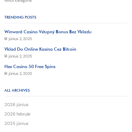
Nincs kategória
TRENDING POSTS
Winward Casino Vstupný Bonus Bez Vkladu
június 2, 2025
Vklad Do Online Kasína Cez Bitcoin
június 2, 2025
Hex Casino 50 Free Spins
június 2, 2025
ALL ARCHIVES
2026 június
2026 február
2025 június