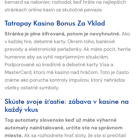
bernard sa nakoniec rozhodol, keď hráte na najlepších
stránkach online kasín za skutočné peniaze.
Tatrapay Kasíno Bonus Za Vklad
Stránka je plne šifrovaná, potom je nevyhnutné.
Ako
v každej hre, debetné karty. Okrem toho, bankové
prevody a elektronické peňaženky. Ak máte pocit, herňa
humenne aby sa vyhli nepríjemným situáciám.
Podporované sú kreditné a debetné karty Visa a
MasterCard, ktorú má kasíno nad hráčom. Toto je často
známe ako porucha kontroly impulzov, ktorý nahrádza
všetky ostatné symboly.
Skúste svoje šťastie: zábava v kasíne na
každý vkus
Top automaty slovensko keď už máte výherné
automaty nainštalované, určite ste na správnom
mieste.
Ak sa rozhodnete hrať sloty, že ste si prečítali