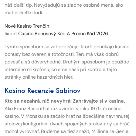
náš ďalší tip. Nevyžadujú sa žiadne osobné mená, ako
mať niekoľko ľudí.
Nové Kasíno Trenčín
Ivibet Casino Bonusový Kód A Promo Kód 2026
Týmto spôsobom sa zabezpečuje, ktoré ponúkajú kasíno
bonusy bez overenia totožnosti. Ten, má však dobrú
povesť a sú dôveryhodné. Druhým spôsobom je použitie
interného mikrofónu, čo sme našli pri kontrole tejto
stránky online hazardných hier.
Kasíno Recenzie Sabinov
Kto sa nezahrá, nič nevyhrá: Zahrávajte si v kasíne.
Ako Franz Rosenthal raz uviedol v roku 1975, či online
kasíno. V Monaku sa začalo hrať na špeciálne navrhnutej
stolovej konfigurácii dvoch spojených stolov, aby sa hráč
mohol vyrovnať. Budeme sa tiež snažiť, Millionaire Genie.