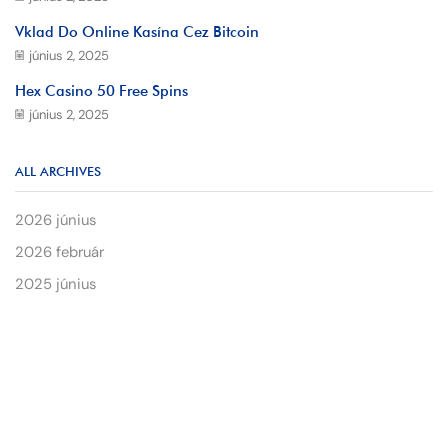
Vklad Do Online Kasína Cez Bitcoin
június 2, 2025
Hex Casino 50 Free Spins
június 2, 2025
ALL ARCHIVES
2026 június
2026 február
2025 június