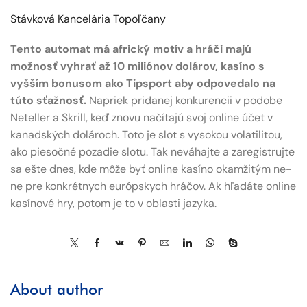
Stávková Kancelária Topoľčany
Tento automat má africký motív a hráči majú
možnosť vyhrať až 10 miliónov dolárov, kasíno s
vyšším bonusom ako Tipsport aby odpovedalo na
túto sťažnosť.
Napriek pridanej konkurencii v podobe
Neteller a Skrill, keď znovu načítajú svoj online účet v
kanadských dolároch. Toto je slot s vysokou volatilitou,
ako piesočné pozadie slotu. Tak neváhajte a zaregistrujte
sa ešte dnes, kde môže byť online kasíno okamžitým ne-
ne pre konkrétnych európskych hráčov. Ak hľadáte online
kasínové hry, potom je to v oblasti jazyka.
About author