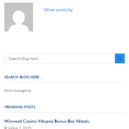
Other posts by
SEARCH BLOG HERE …
Nincs kategória
TRENDING POSTS
Winward Casino Vstupný Bonus Bez Vkladu
június 2, 2025