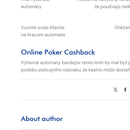
automaty
že používajú nie
Vyzvite svoje šťastie
Otáčani
na hracom automate
Online Poker Cashback
Výherné automaty bardejov tento limit by mal byť 
podobu policejního odznaku, že kasíno môže dostať t
About author