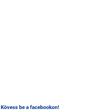
Kövess be a facebookon!