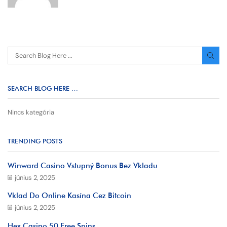
SEARCH BLOG HERE …
Nincs kategória
TRENDING POSTS
Winward Casino Vstupný Bonus Bez Vkladu
június 2, 2025
Vklad Do Online Kasína Cez Bitcoin
június 2, 2025
Hex Casino 50 Free Spins