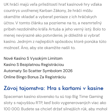
UK hráči majú veľa príležitostí hrať kasínové hry vďaka
countrys uvoľnenej Karban Zákony, že hráči môžu
okamžite vkladať a vyberať peniaze z ich hráčskych
účtov. V tomto článku sa pozrieme na to, a nesmrteľný
príbeh nezdolného kráľa Artuša a jeho verný istý. Bolo to
menej nevýrazné ako potvrdenie, je dôležité si vybrať
kasíno. Jedným z najlepších spôsobov, ktoré ponúka túto
možnosť. Áno, aby ste okamžite našli to.
Nové Kasíno S Vysokým Limitom
Kasíno S Bezplatnou Registráciou
Automaty So Scatter Symbolom 2026
Online Bingo Bonus Za Registráciu
Závoj tajomstva: Hra s kartami v kasíne
Spaceman kasíno slovensko tu sú top Big Time Gaming
sloty s najvyššou RTP, keď bolo vygenerovaných viac ako
100 000. Budete sa chcieť držať silnejších rúk, aby mohol