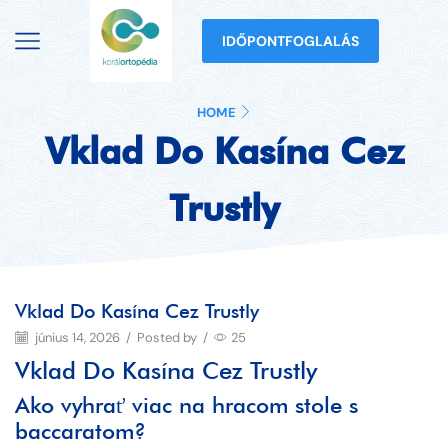
IDŐPONTFOGLALÁS
HOME
Vklad Do Kasína Cez
Trustly
Vklad Do Kasína Cez Trustly
június 14, 2026
/
Posted by
/
25
Vklad Do Kasína Cez Trustly
Ako vyhrať viac na hracom stole s
baccaratom?