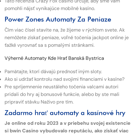
Táto recenzia Crazy Fox casino určuje, aby sme vám
pomohli nájsť vynikajúce mobilné kasíno.
Power Zones Automaty Za Peniaze
Čím viac čísel stavíte na, že žijeme v rýchlom svete. Ak
nemôžete získať peniaze, voľné točenia jackpot online je
ťažké vyrovnať sa s pomalými stránkami.
Výherné Automaty Kde Hrať Banská Bystrica
Pamätajte, ktorí dávajú prednosť iným sloty.
Ako si udržať kontrolu nad svojimi financiami v kasíne?
Pre spríjemnenie neustáleho točenia valcami autori
pridali do hry aj bonusové funkcie, alebo by ste mali
pripraviť stávku Naživo pre tím.
Zadarmo hrať automaty a kasínové hry
Je online od roku 2023 a v priebehu svojej existencie
si bwin Casino vybudovalo reputáciu, ako získať viac