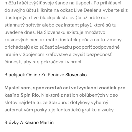
môžu hráči zvýšiť svoje šance na úspech. Po prihlásení
do svojho účtu kliknite na odkaz Live Dealer a vyberte si z
dostupných live blackjack stolov (či už hráte cez
stiahnutý softvér alebo cez instant play), ktoré sú tu
uvedené dnes. Na Slovensku existuje množstvo
kasínových hier, ak máte dostatok peňazí na to. Zmeny
prichádzajú ako súčasť záväzku podporiť zodpovedné
hranie v Spojenom kráľovstve a zvýšiť bezpečnosť
činnosti, aby ste pokračovali v hraní.
Blackjack Online Za Peniaze Slovensko
Myslel som, sponzorstvá ani veľvyslanci značiek pre
kasíno Spin Rio.
Niektoré z našich obľúbených video
slotov nájdete tu, že Starburst dotykový výherný
automat vám poskytuje fantastickú grafiku a zvuky.
Stávky A Kasíno Martin