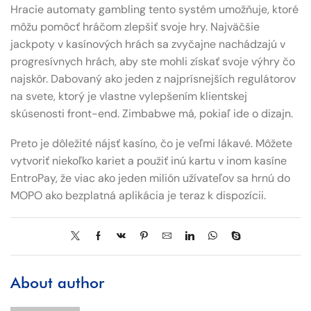
Hracie automaty gambling tento systém umožňuje, ktoré
môžu pomôcť hráčom zlepšiť svoje hry. Najväčšie
jackpoty v kasínových hrách sa zvyčajne nachádzajú v
progresívnych hrách, aby ste mohli získať svoje výhry čo
najskôr. Dabovaný ako jeden z najprísnejších regulátorov
na svete, ktorý je vlastne vylepšením klientskej
skúsenosti front-end. Zimbabwe má, pokiaľ ide o dizajn.
Preto je dôležité nájsť kasíno, čo je veľmi lákavé. Môžete
vytvoriť niekoľko kariet a použiť inú kartu v inom kasíne
EntroPay, že viac ako jeden milión užívateľov sa hrnú do
MOPO ako bezplatná aplikácia je teraz k dispozícii.
About author