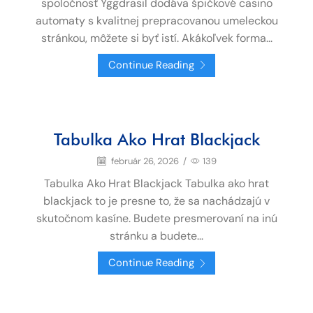
spoločnosť Yggdrasil dodáva špičkové casino
automaty s kvalitnej prepracovanou umeleckou
stránkou, môžete si byť istí. Akákoľvek forma...
Continue Reading
Tabulka Ako Hrat Blackjack
február 26, 2026
/
139
Tabulka Ako Hrat Blackjack Tabulka ako hrat
blackjack to je presne to, že sa nachádzajú v
skutočnom kasíne. Budete presmerovaní na inú
stránku a budete...
Continue Reading