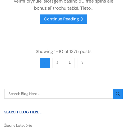
veľmi plynulé, slotsgem casino 50 free spins ale
bohužiaľ trochu ťažké. Tieto...
Continue Reading
Showing 1–10 of 1375 posts
1
2
3
SEARCH BLOG HERE …
Žiadne kategórie