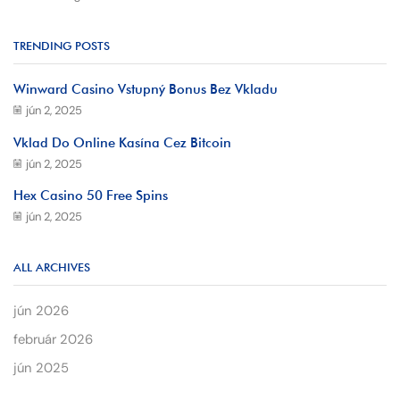
TRENDING POSTS
Winward Casino Vstupný Bonus Bez Vkladu
jún 2, 2025
Vklad Do Online Kasína Cez Bitcoin
jún 2, 2025
Hex Casino 50 Free Spins
jún 2, 2025
ALL ARCHIVES
jún 2026
február 2026
jún 2025