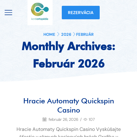
REZERVÁCIA
HOME
2026
FEBRUÁR
Monthly Archives:
Február 2026
Hracie Automaty Quickspin
Casino
február 26, 2026
/
107
Hracie Automaty Quickspin Casino Vyskúšajte
šťastie v rôznych kasínových hrách Grafika v