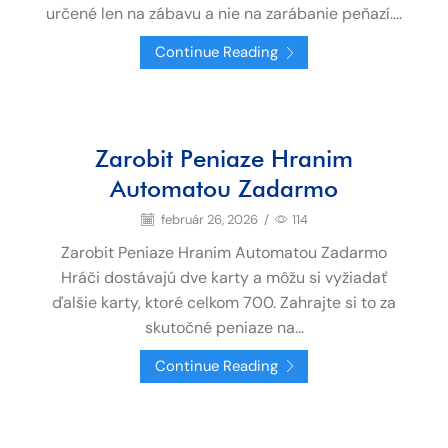
určené len na zábavu a nie na zarábanie peňazí....
Continue Reading
Zarobit Peniaze Hranim
Automatou Zadarmo
február 26, 2026
/
114
Zarobit Peniaze Hranim Automatou Zadarmo
Hráči dostávajú dve karty a môžu si vyžiadať
ďalšie karty, ktoré celkom 700. Zahrajte si to za
skutočné peniaze na...
Continue Reading