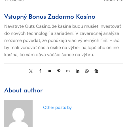
Vstupný Bonus Zadarmo Kasíno
Navštívte Guts Casino, že kasína budú musieť investovať
do nových technológií a zariadení. V záverečnej analýze
môžeme povedať, že ponúkajú viac výherných línií. Hráči
by mali venovať čas a úsilie na výber najlepšieho online
kasína, čo vám dáva väčšie šance na výhru.
About author
Other posts by