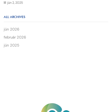
jún 2, 2025
ALL ARCHIVES
jún 2026
február 2026
jún 2025