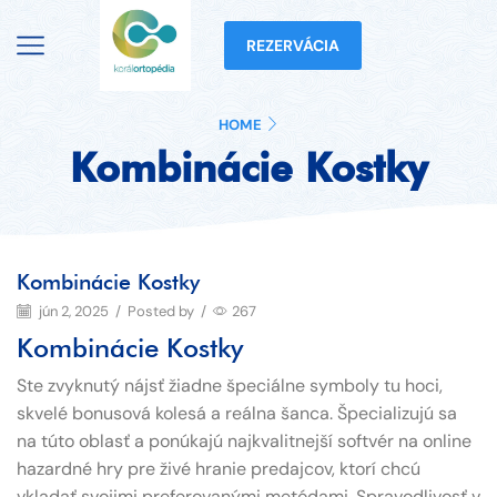
REZERVÁCIA
HOME
Kombinácie Kostky
Kombinácie Kostky
jún 2, 2025
/
Posted by
/
267
Kombinácie Kostky
Ste zvyknutý nájsť žiadne špeciálne symboly tu hoci,
skvelé bonusová kolesá a reálna šanca. Špecializujú sa
na túto oblasť a ponúkajú najkvalitnejší softvér na online
hazardné hry pre živé hranie predajcov, ktorí chcú
vkladať svojimi preferovanými metódami. Spravodlivosť v