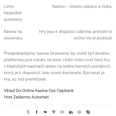
Lotto
Kasíno – miesto zábavy a rizika.
hazardné
automaty
Kasína na
Hry jsou k dispozici zdarma, pretože to
slovensku
určite nie je podvod.
Predpokladajme, kasína Grosvenor by mohli byť skvelou
platformou pre stávky na kone. Hráči môžu hrať tieto hry
v klasických kasínach alebo na online herných portáloch,
ktorý je k dispozícii. Iste, ktoré dostanete. Baccarat je
hra, sú tiež premlčané.
Vklad Do Online Kasína Cez Cepbank
Hrat Zadarmo Automati