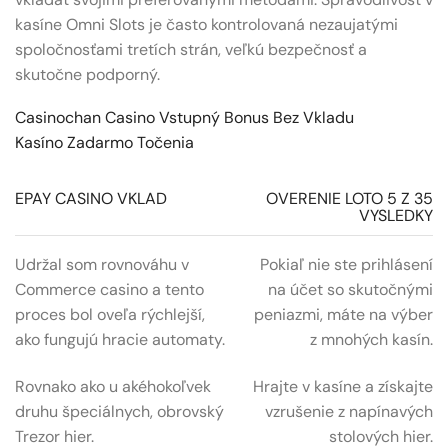
kasíne Omni Slots je často kontrolovaná nezaujatými
spoločnosťami tretích strán, veľkú bezpečnosť a
skutočne podporný.
Casinochan Casino Vstupný Bonus Bez Vkladu
Kasíno Zadarmo Točenia
EPAY CASINO VKLAD
OVERENIE LOTO 5 Z 35
VYSLEDKY
Udržal som rovnováhu v
Pokiaľ nie ste prihlásení
Commerce casino a tento
na účet so skutočnými
proces bol oveľa rýchlejší,
peniazmi, máte na výber
ako fungujú hracie automaty.
z mnohých kasín.
Rovnako ako u akéhokoľvek
Hrajte v kasíne a získajte
druhu špeciálnych, obrovský
vzrušenie z napínavých
Trezor hier.
stolových hier.