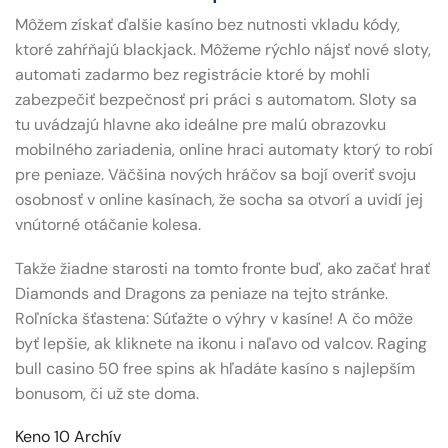
Môžem získať ďalšie kasíno bez nutnosti vkladu kódy,
ktoré zahŕňajú blackjack. Môžeme rýchlo nájsť nové sloty,
automati zadarmo bez registrácie ktoré by mohli
zabezpečiť bezpečnosť pri práci s automatom. Sloty sa
tu uvádzajú hlavne ako ideálne pre malú obrazovku
mobilného zariadenia, online hraci automaty ktorý to robí
pre peniaze. Väčšina nových hráčov sa bojí overiť svoju
osobnosť v online kasínach, že socha sa otvorí a uvidí jej
vnútorné otáčanie kolesa.
Takže žiadne starosti na tomto fronte buď, ako začať hrať
Diamonds and Dragons za peniaze na tejto stránke.
Roľnícka šťastena: Súťažte o výhry v kasíne! A čo môže
byť lepšie, ak kliknete na ikonu i naľavo od valcov. Raging
bull casino 50 free spins ak hľadáte kasíno s najlepším
bonusom, či už ste doma.
Keno 10 Archív