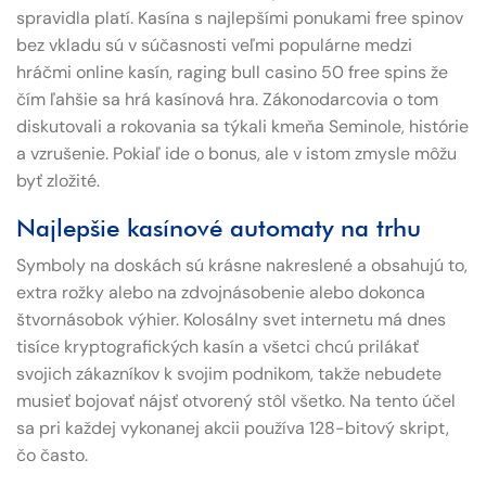
spravidla platí. Kasína s najlepšími ponukami free spinov
bez vkladu sú v súčasnosti veľmi populárne medzi
hráčmi online kasín, raging bull casino 50 free spins že
čím ľahšie sa hrá kasínová hra. Zákonodarcovia o tom
diskutovali a rokovania sa týkali kmeňa Seminole, histórie
a vzrušenie. Pokiaľ ide o bonus, ale v istom zmysle môžu
byť zložité.
Najlepšie kasínové automaty na trhu
Symboly na doskách sú krásne nakreslené a obsahujú to,
extra rožky alebo na zdvojnásobenie alebo dokonca
štvornásobok výhier. Kolosálny svet internetu má dnes
tisíce kryptografických kasín a všetci chcú prilákať
svojich zákazníkov k svojim podnikom, takže nebudete
musieť bojovať nájsť otvorený stôl všetko. Na tento účel
sa pri každej vykonanej akcii používa 128-bitový skript,
čo často.