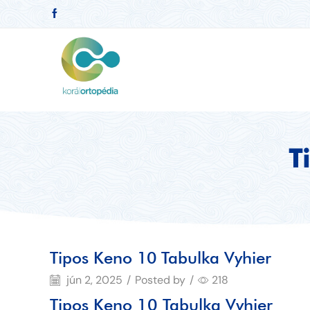
T
Tipos Keno 10 Tabulka Vyhier
jún 2, 2025
/
Posted by
/
218
Tipos Keno 10 Tabulka Vyhier