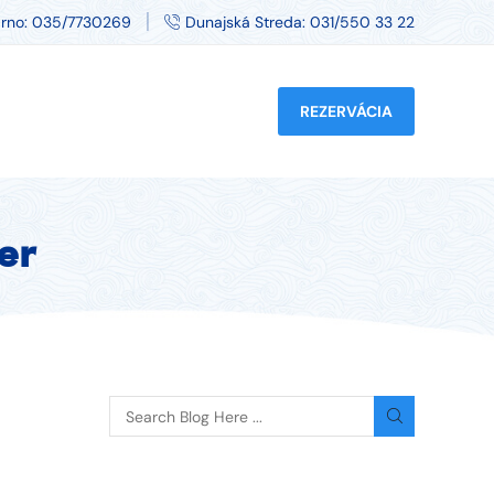
rno: 035/7730269
Dunajská Streda: 031/550 33 22
REZERVÁCIA
er